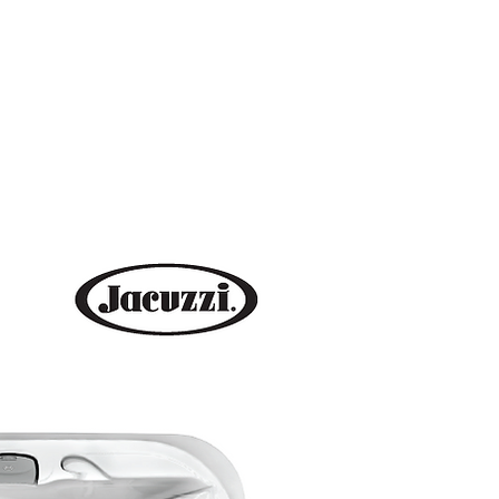
SmartTub
Novedades
Más