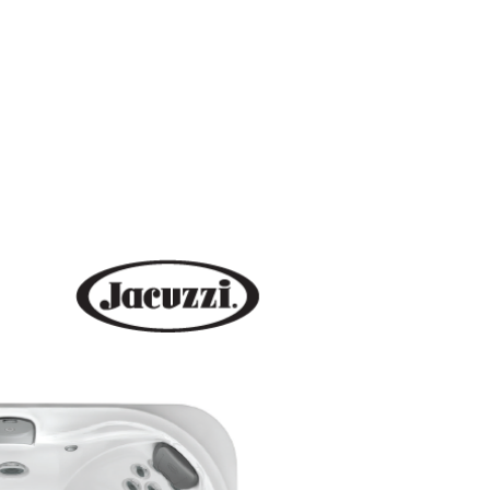
SmartTub
Novedades
Más