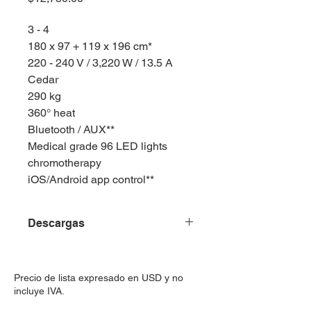
3 - 4
180 x 97 + 119 x 196 cm*
220 - 240 V / 3,220 W / 13.5 A
Cedar
290 kg
360° heat
Bluetooth / AUX**
Medical grade 96 LED lights
chromotherapy
iOS/Android app control**
Descargas
Ficha Técnica
Manual de Usuario
Precio de lista expresado en USD y no
incluye IVA.